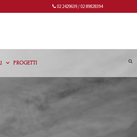
02 2429639 /
02 89828394
PROGETTI
I