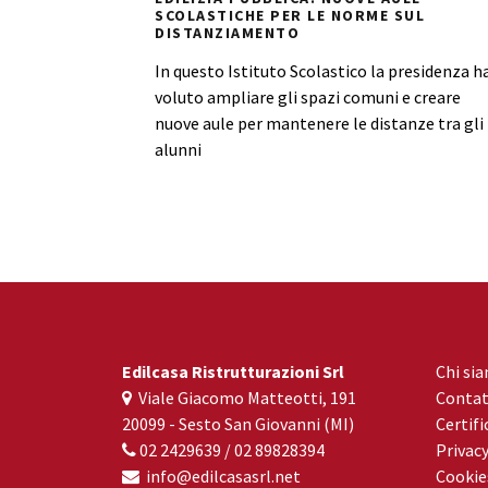
SCOLASTICHE PER LE NORME SUL
DISTANZIAMENTO
In questo Istituto Scolastico la presidenza h
voluto ampliare gli spazi comuni e creare
nuove aule per mantenere le distanze tra gli
alunni
Edilcasa Ristrutturazioni Srl
Chi si
Viale Giacomo Matteotti, 191
Contat
20099 - Sesto San Giovanni (MI)
Certifi
02 2429639 /
02 89828394
Privacy
info@edilcasasrl.net
Cookie