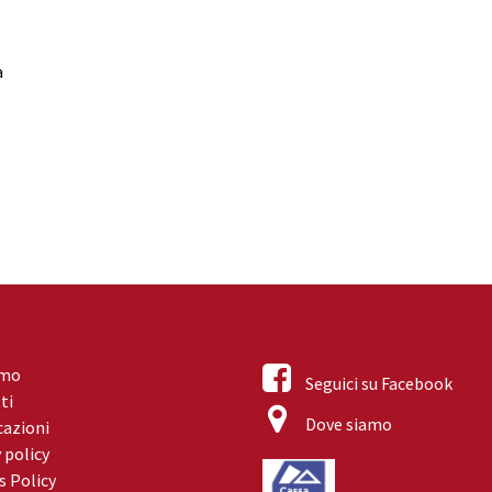
a
amo
Seguici su Facebook
ti
Dove siamo
cazioni
 policy
s Policy