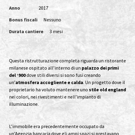
Anno
2017
Bonus fiscali
Nessuno
Durata cantiere
3 mesi
Questa ristrutturazione completa riguarda un ristorante
milanese ospitato all’interno di un
palazzo dei primi
del ‘900
dove stili diversi si sono fusi creando
un’
atmosfera accogliente e calda
. Un progetto dove il
proprietario ha voluto mantenere uno
stile old england
nei colori, nei rivestimenti e nell’impianto di
illuminazione.
L’immobile era precedentemente occupato da
un’Agenzia bancaria dove gli ampi spazi si prestavano