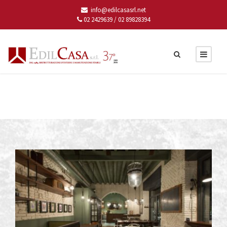
info@edilcasasrl.net
02 2429639 /
02 89828394