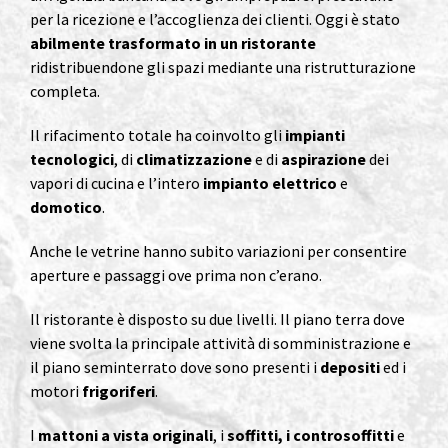
per la ricezione e l’accoglienza dei clienti. Oggi è stato
abilmente trasformato in un ristorante
ridistribuendone gli spazi mediante una ristrutturazione
completa.
Il rifacimento totale ha coinvolto gli
impianti
tecnologici
, di
climatizzazione
e di
aspirazione
dei
vapori di cucina e l’intero
impianto elettrico
e
domotico
.
Anche le vetrine hanno subito variazioni per consentire
aperture e passaggi ove prima non c’erano.
Il ristorante è disposto su due livelli. Il piano terra dove
viene svolta la principale attività di somministrazione e
il piano seminterrato dove sono presenti i
depositi
ed i
motori
frigoriferi
.
I
mattoni a vista originali
, i
soffitti, i controsoffitti
e